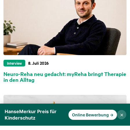
8. Juli 2026
Interview
Neuro-Reha neu gedacht: myReha bringt Therapie
in den Alltag
HanseMerkur Preis für
×
Online Bewerbung →
Kinderschutz