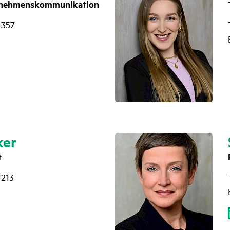
rnehmenskommunikation
1357
ker
t
1213