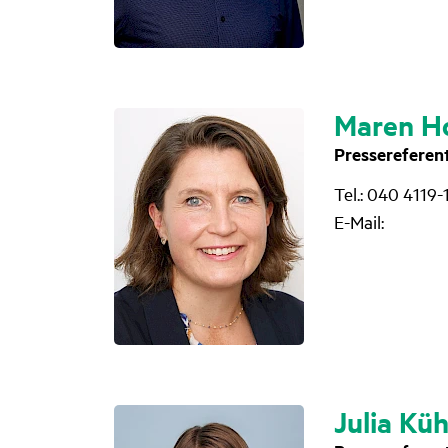
Maren H
Pres­se­re­fe­re
Tel.: 040 4119-
E-Mail:
Julia Kü