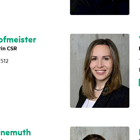
ofmeister
ntin CSR
1512
hnemuth