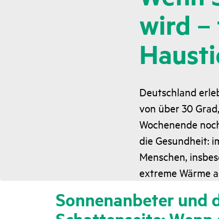
wird –
Hausti
Deutschland erle
von über 30 Grad,
Wochenende noch z
die Gesundheit: i
Menschen, insbeso
extreme Wärme au
Sonnenanbeter und d
Schattenseite: Wenn 