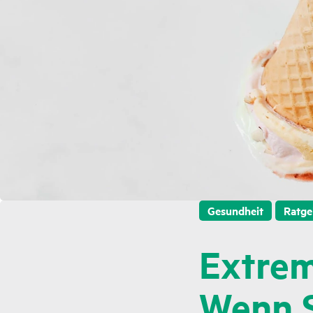
Gesundheit
Ratge
Extrem
Wenn S