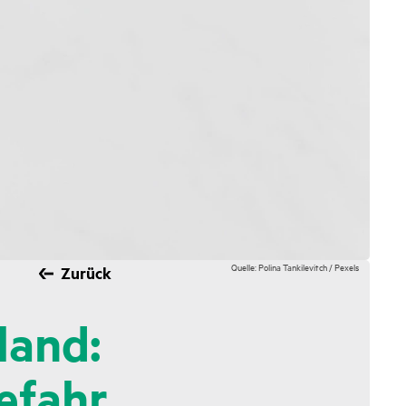
Quelle: Polina Tankilevitch / Pexels
Zurück
land:
efahr