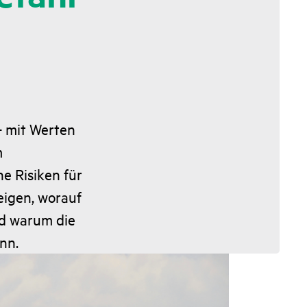
– mit Werten
m
e Risiken für
eigen, worauf
nd warum die
nn.