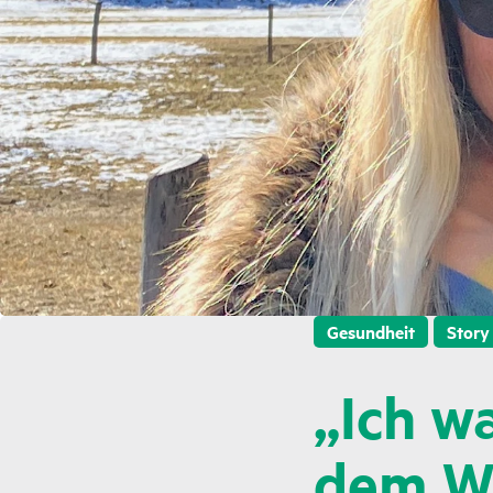
Gesundheit
Story
„Ich w
dem W