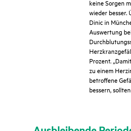
keine Sorgen m
wieder besser. 
Dinic in Münch
Auswertung bei 
Durchblutungss
Herzkranzgefäße
Prozent. „Damit
zu einem Herzin
betroffene Gefä
bessern, sollte
Ausbleibende Period