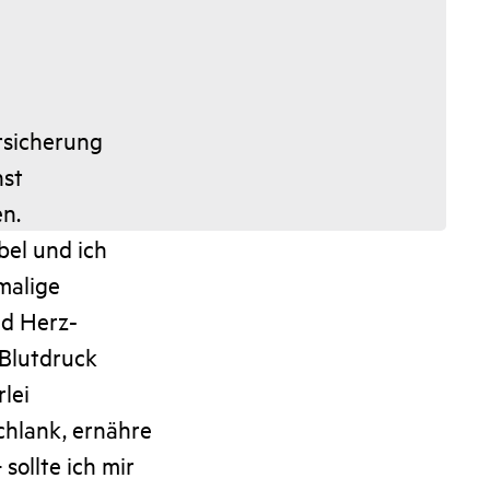
rsicherung
nst
n.
bel und ich
malige
nd Herz-
 Blutdruck
lei
chlank, ernähre
sollte ich mir