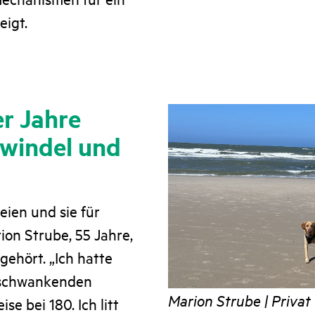
eigt.
er Jahre
hwindel und
ien und sie für
on Strube, 55 Jahre,
gehört. „Ich hatte
 schwankenden
Marion Strube | Privat
se bei 180. Ich litt