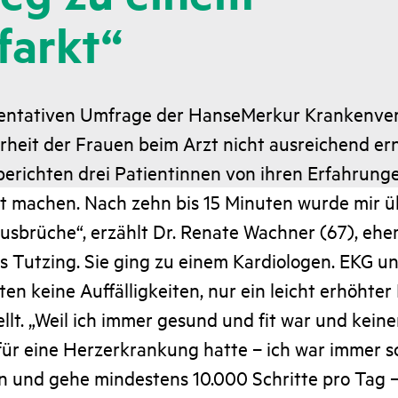
farkt“
sentativen Umfrage der HanseMerkur Krankenve
hrheit der Frauen beim Arzt nicht ausreichend er
erichten drei Patientinnen von ihren Erfahrunge
rt machen. Nach zehn bis 15 Minuten wurde mir ü
usbrüche“, erzählt Dr. Renate Wachner (67), ehe
s Tutzing. Sie ging zu einem Kardiologen. EKG u
gten keine Auffälligkeiten, nur ein leicht erhöhter
llt. „Weil ich immer gesund und fit war und keiner
für eine Herzerkrankung hatte – ich war immer s
 und gehe mindestens 10.000 Schritte pro Tag – 