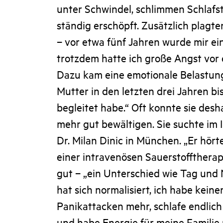
unter Schwindel, schlimmen Schlaf
ständig erschöpft. Zusätzlich plagt
– vor etwa fünf Jahren wurde mir ein
trotzdem hatte ich große Angst vor 
Dazu kam eine emotionale Belastung
Mutter in den letzten drei Jahren bi
begleitet habe.“ Oft konnte sie desha
mehr gut bewältigen. Sie suchte im 
Dr. Milan Dinic in München. „Er hörte
einer intravenösen Sauerstofftherap
gut – „ein Unterschied wie Tag und 
hat sich normalisiert, ich habe kein
Panikattacken mehr, schlafe endlich 
und habe Energie für meine Familie