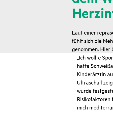
Herzin
Laut einer reprä
fühlt sich die Me
genommen. Hier b
„Ich wollte Spo
hatte Schweißa
Kinderärztin au
Ultraschall zei
wurde festgeste
Risikofaktoren 
mich mediterran