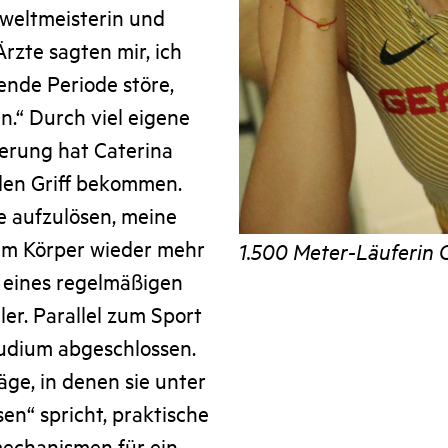
nweltmeisterin und
rzte sagten mir, ich
ende Periode störe,
n.“ Durch viel eigene
erung hat Caterina
den Griff bekommen.
ze aufzulösen, meine
em Körper wieder mehr
1.500 Meter-Läuferin C
k eines regelmäßigen
ler. Parallel zum Sport
tudium abgeschlossen.
äge, in denen sie unter
en“ spricht, praktische
mechanismen für ein