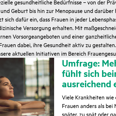
ielle gesundheitliche Bedürfnisse – von der Prä
und Geburt bis hin zur Menopause und darüber h
 sich dafür ein, dass Frauen in jeder Lebenspha
izinische Versorgung erhalten. Mit maßgeschne
rnen Vorsorgeangeboten und einer ganzheitlic
Frauen dabei, ihre Gesundheit aktiv zu gestalten.
sere aktuellen Initiativen im Bereich Frauengesu
Umfrage: Meh
fühlt sich be
ausreichend
Viele Krankheiten wie 
Frauen anders als bei
später, zu spät oder g