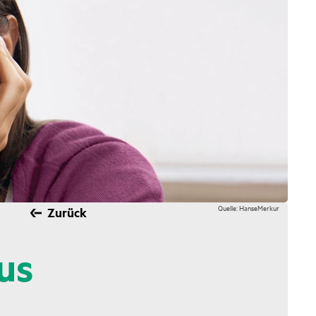
Quelle: HanseMerkur
Zurück
us