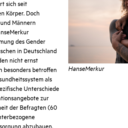
t sich seit
en Körper. Doch
n und Männern
HanseMerkur
hmung des Gender
nschen in Deutschland
en nicht ernst
HanseMerkur
n besonders betroffen
sundheitssystem als
ezifische Unterschiede
ationsangebote zur
eit der Befragten (60
chterbezogene
rsorgung abzubauen.