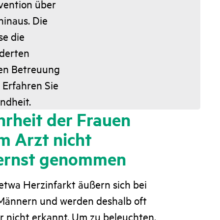
vention über
inaus. Die
se die
iderten
hen Betreuung
 Erfahren Sie
ndheit.
rheit der Frauen
im Arzt nicht
 ernst genommen
etwa Herzinfarkt äußern sich bei
 Männern und werden deshalb oft
ar nicht erkannt. Um zu beleuchten,