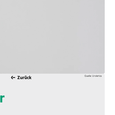
Quelle: Uroletics
Zurück
r