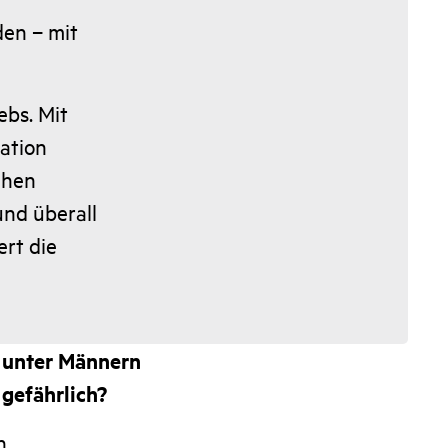
den – mit
ebs. Mit
ation
chen
und überall
ert die
d unter Männern
gefährlich?
n