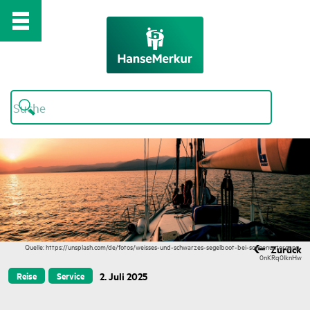
Quelle: https://unsplash.com/de/fotos/weisses-und-schwarzes-segelboot-bei-sonnenuntergang-
Zurück
0nKRq0IknHw
2. Juli 2025
Reise
Service