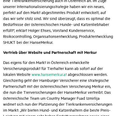
eine Tierkrankenversicherung auch in Österreich an. Im Zuge
unserer Internationalisierungsstrategie haben wir ein neues,
perfekt auf den Markt abgestimmtes Produkt entwickelt, auf
das wir sehr stolz sind. Wir sind überzeugt, dass es optimal die
Bedürfnisse der österreichischen Hunde- und Katzenliebhaber
erfüllt“, erklärt Holger Ehses, Vorstand Kundenservice,
Risikocontrolling, Organisationsentwicklung, Produktentwicklung
SHUKT bei der HanseMerkur.
Vertrieb über Website und Partnerschaft mit Merkur
Das eigens für den Markt in Österreich entwickelte
Versicherungsprodukt für Tierhalter kann ab sofort auf der
lokalen Website
www.hansemerkur.at
abgeschlossen werden.
Gleichzeitig geht der Hamburger Versicherer eine strategische
Partnerschaft mit der österreichischen Versicherung Merkur ein,
die nun die Tierversicherungen der HanseMerkur vertreibt. Das
österreichische Team um Country Manager Fuad Izmirlija
widmet sich nun der Platzierung der Tierkrankenversicherungen
im Markt: „Wir bieten Hund- und Katzenhaltern die beste Preis-
Leistung mit einem sehr hohen Erstattungsrahmen sowie einer