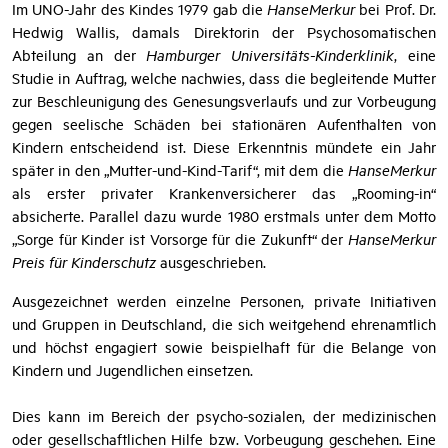
2023 | Superhelden
Über den
HanseMerkur Preis für Kinderschutz
Im UNO-Jahr des Kindes 1979 gab die
HanseMerkur
bei Prof. Dr.
Hedwig Wallis, damals Direktorin der Psychosomatischen
Abteilung an der
Hamburger Universitäts-Kinderklinik
, eine
Studie in Auftrag, welche nachwies, dass die begleitende Mutter
zur Beschleunigung des Genesungsverlaufs und zur Vorbeugung
gegen seelische Schäden bei stationären Aufenthalten von
Kindern entscheidend ist. Diese Erkenntnis mündete ein Jahr
später in den „Mutter-und-Kind-Tarif“, mit dem die
HanseMerkur
als erster privater Krankenversicherer das „Rooming-in“
absicherte. Parallel dazu wurde 1980 erstmals unter dem Motto
„Sorge für Kinder ist Vorsorge für die Zukunft“ der
HanseMerkur
Preis für Kinderschutz
ausgeschrieben.
Ausgezeichnet werden einzelne Personen, private Initiativen
und Gruppen in Deutschland, die sich weitgehend ehrenamtlich
und höchst engagiert sowie beispielhaft für die Belange von
Kindern und Jugendlichen einsetzen.