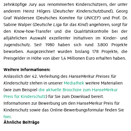
Dies kann im Bereich der psycho-sozialen, der medizinischen
oder gesellschaftlichen Hilfe bzw. Vorbeugung geschehen. Eine
zehnköpfige Jury aus renommierten Kinderschützern, der unter
anderem Heinz Hilgers (
Deutscher Kinderschutzbund
), Georg
Graf Waldersee (Deutsches Komitee für
UNICEF
) und Prof. Dr.
Sabine Walper (
Deutsche Liga für das Kind
) angehören, sorgt für
den Know-how-Transfer und die Qualitätskontrolle bei der
alljährlichen Auswahl exzellenter Initiativen im Kinder- und
Jugendschutz. Seit 1980 haben sich rund 3.800 Projekte
beworben. Ausgezeichnet wurden bislang 178 Projekte, die
Preisgelder in Höhe von über 1,4 Millionen Euro erhalten haben.
Weitere Informationen:
Anlässlich der 42. Verleihung des
HanseMerkur Preises für
Kinderschutz
stehen in unserer
Mediathek
weitere Materialien
(wie zum Beispiel
die aktuelle Broschüre zum HanseMerkur
Preis für Kinderschutz
) für Sie zum Download bereit.
Informationen zur Bewerbung um den HanseMerkur Preis für
Kinderschutz sowie das Online-Bewerbungsformular finden Sie
hier
.