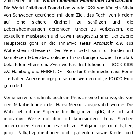
Jahr gleich zwei mit jeweils 20.000 Euro dotierte Hauptpreise:
World Childhood Foundation Deutschland
Zum einen an die
.
Die World Childhood Foundation wurde 1999 von Königin Silvia
von Schweden gegründet mit dem Ziel, das Recht von Kindern
auf eine sichere Kindheit zu schützen und die
Lebensbedingungen derjenigen Kinder zu verbessern, die
sexuellem Missbrauch und Gewalt ausgesetzt sind. Der zweite
Haus Atemzeit e.V.
Hauptpreis geht an die Initiative
aus
Wölfersheim (Hessen). Der Verein setzt sich für Kinder mit
komplexen lebensbedrohlichen Erkrankungen sowie ihre stark
belasteten Eltern ein. Zwei weitere Institutionen – ROCK KIDS
e.V. Hamburg und FEIBEL.DE - Büro für Kindermedien aus Berlin
– erhalten Anerkennungspreise und werden mit je 10.000 Euro
gefördert.
Verliehen wird erstmals auch ein Preis an eine Initiative, die von
den Mitarbeitenden der HanseMerkur ausgewählt wurde: Die
Wahl fiel auf die Superhelden fliegen vor gUG, die sich auf
innovative Weise mit dem oft tabuisierten Thema Sterben