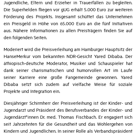
auseinandersetzen und es sich zur Aufgabe gemacht haben,
junge Palliativpatientinnen und -patienten sowie Kinder und
Jugendliche, Eltern und Erzieher in Trauerfällen zu begleiten.
Die Superhelden fliegen vor gUG erhält 5.000 Euro zur weiteren
Förderung des Projekts. Insgesamt schüttet das Unternehmen
ein Preisgeld in Höhe von 65.000 Euro an die fünf Initiativen
aus. Nähere Informationen zu allen Preisträgern finden Sie auf
den folgenden Seiten.
Moderiert wird die Preisverleihung am Hamburger Hauptsitz der
HanseMerkur vom bekannten NDR-Gesicht Yared Dibaba. Der
äthiopisch-deutsche Moderator, Musiker und Schauspieler hat
dank seiner charismatischen und humorvollen Art im Laufe
seiner Karriere eine große Fangemeinde gewonnen. Yared
Dibaba setzt sich zudem auf vielfache Weise für soziale
Projekte und Integration ein.
Diesjähriger Schirmherr der Preisverleihung ist der Kinder- und
Jugendarzt und Präsident des Berufsverbandes der Kinder- und
Jugendärzt*innen Dr. med. Thomas Fischbach. Er engagiert sich