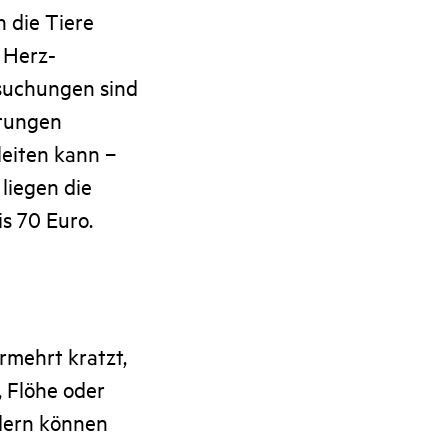
 die Tiere
 Herz-
rsuchungen sind
erungen
eiten kann –
liegen die
s 70 Euro.
rmehrt kratzt,
, Flöhe oder
dern können