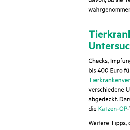
wahrgenommen
Tierkran
Untersu
Checks, Impfung
bis 400 Euro f
Tierkrankenve
verschiedene U
abgedeckt. Dar
die
Katzen-OP
-
Weitere Tipps, 