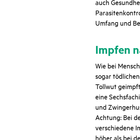
auch Gesundhei
Parasitenkontro
Umfang und Befa
Impfen 
Wie bei Mensch
sogar tödliche
Tollwut geimpft 
eine Sechsfach
und Zwingerhus
Achtung: Bei d
verschiedene I
höher als bei 