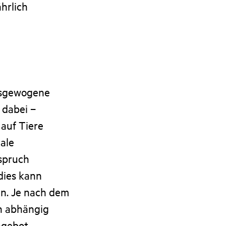
ährlich
ausgewogene
 dabei –
 auf Tiere
male
spruch
dies kann
en. Je nach dem
ch abhängig
ngebot