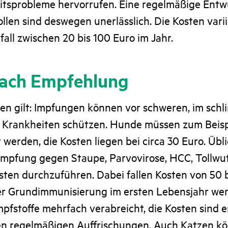
tsprobleme hervorrufen. Eine regelmäßige Ent
llen sind deswegen unerlässlich. Die Kosten vari
ll zwischen 20 bis 100 Euro im Jahr.
nach Empfehlung
en gilt: Impfungen können vor schweren, im schl
n Krankheiten schützen. Hunde müssen zum Beis
werden, die Kosten liegen bei circa 30 Euro. Üblic
impfung gegen Staupe, Parvovirose, HCC, Tollwut
ten durchzuführen. Dabei fallen Kosten von 50 b
er Grundimmunisierung im ersten Lebensjahr we
mpfstoffe mehrfach verabreicht, die Kosten sind
den regelmäßigen Auffrischungen. Auch Katzen k