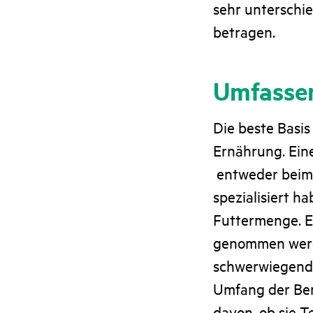
sehr unterschie
betragen.
Umfasse
Die beste Basis
Ernährung. Ein
entweder beim 
spezialisiert h
Futtermenge. E
genommen werde
schwerwiegende
Umfang der Ber
davon, ob sie T