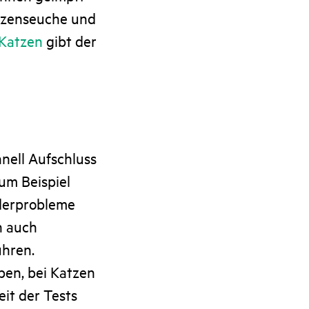
atzenseuche und
Katzen
gibt der
nell Aufschluss
um Beispiel
ederprobleme
en auch
ühren.
ben, bei Katzen
it der Tests