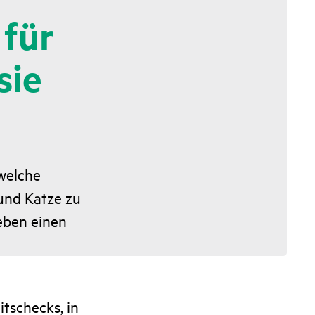
für
sie
 welche
und Katze zu
eben einen
itschecks, in