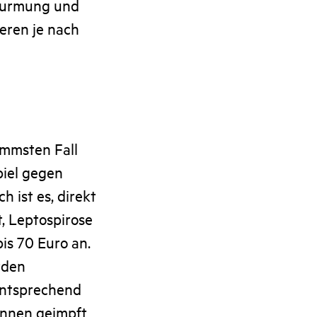
wurmung und
ieren je nach
immsten Fall
piel gegen
h ist es, direkt
, Leptospirose
is 70 Euro an.
rden
 entsprechend
önnen geimpft