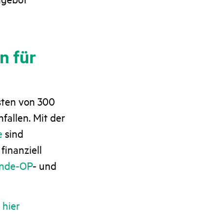
n für
osten von 300
fallen. Mit der
e
sind
inanziell
nde-OP
- und
r
hier